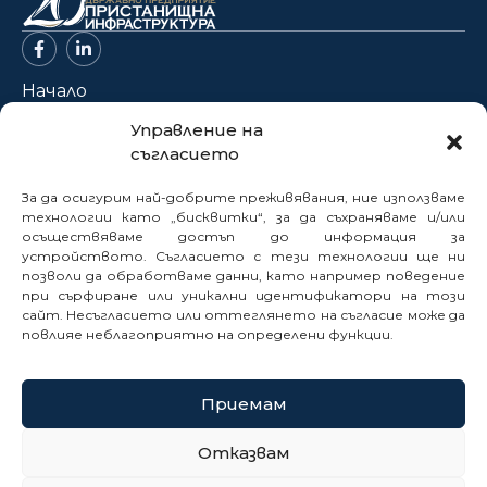
Начало
За нас
Управление на
съгласието
Проекти
Новини
За да осигурим най-добрите преживявания, ние използваме
Нормативна база
технологии като „бисквитки“, за да съхраняваме и/или
осъществяваме достъп до информация за
Електронни услуги
устройството. Съгласието с тези технологии ще ни
позволи да обработваме данни, като например поведение
Профил на купувача
при сърфиране или уникални идентификатори на този
Кариери
сайт. Несъгласието или оттеглянето на съгласие може да
Контакти
повлияе неблагоприятно на определени функции.
Сигнали
Приемам
© 2025
Отказвам
Политика за бисквитки