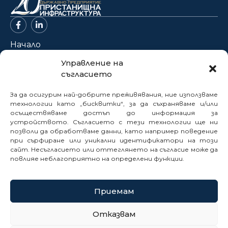
Начало
За нас
Управление на
съгласието
Проекти
Новини
За да осигурим най-добрите преживявания, ние използваме
Нормативна база
технологии като „бисквитки“, за да съхраняваме и/или
осъществяваме достъп до информация за
Електронни услуги
устройството. Съгласието с тези технологии ще ни
позволи да обработваме данни, като например поведение
Профил на купувача
при сърфиране или уникални идентификатори на този
Кариери
сайт. Несъгласието или оттеглянето на съгласие може да
Контакти
повлияе неблагоприятно на определени функции.
Сигнали
Приемам
© 2025
Отказвам
Политика за бисквитки