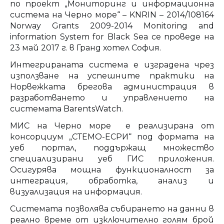
по проект „Мониторинг и информационна
система на Черно море“ – KNRIN – 2014/108164
Norway Grants 2009-2014 Monitoring and
information System for Black Sea се проведе на
23 май 2017 г. в Гранд хотел София.
Интегрираната система е изградена чрез
използване на успешните практики на
Норвежката брегова администрация в
разработването и управлението на
системата BarentsWatch.
МИС на Черно море е реализирана от
консорциум „СТЕМО-ЕСРИ“ под формата на
уеб портал, поддържащ множество
специализирани уеб ГИС приложения.
Осигурява мощна функционалност за
интеграция, обработка, анализ и
визуализация на информация.
Системата позволява събирането на данни в
реално време от изключително голям брой