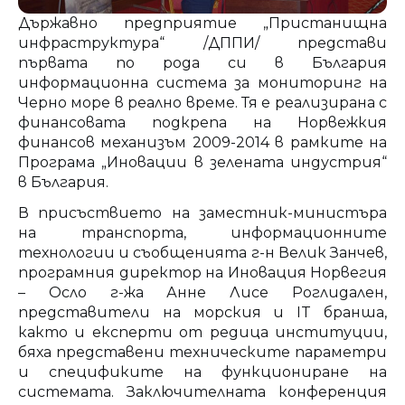
Държавно предприятие „Пристанищна
инфраструктура“ /ДППИ/ представи
първата по рода си в България
информационна система за мониторинг на
Черно море в реално време. Тя е реализирана с
финансовата подкрепа на Норвежкия
финансов механизъм 2009-2014 в рамките на
Програма „Иновации в зелената индустрия“
в България.
В присъствието на заместник-министъра
на транспорта, информационните
технологии и съобщенията г-н Велик Занчев,
програмния директор на Иновация Норвегия
– Осло г-жа Анне Лисе Роглидален,
представители на морския и IT бранша,
както и експерти от редица институции,
бяха представени техническите параметри
и спецификите на функциониране на
системата. Заключителната конференция