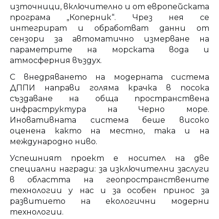
източници, включително и от европейската
програма „Коперник“. Чрез нея се
интегрират и обработват данни от
сензори за автоматично измерване на
параметрите на морската вода и
атмосферния въздух.
С внедряването на модерната система
ДППИ направи голяма крачка в посока
създаване на обща пространствена
инфраструктура на Черно море.
Иновативната система беше високо
оценена както на местно, така и на
международно ниво.
Успешният проект е носител на две
специални награди: за изключителни заслуги
в областта на геопространствените
технологии у нас и за особен принос за
развитието на екологични модерни
технологии.