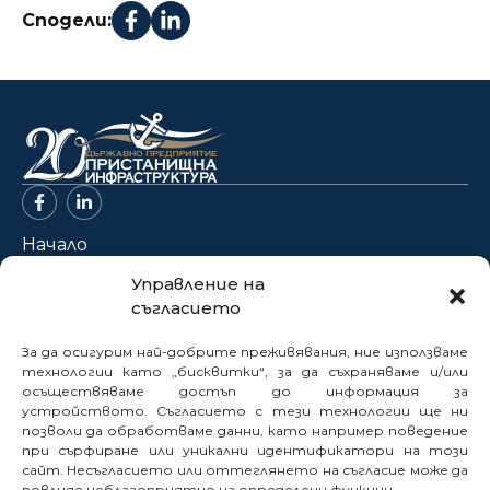
Сподели:
Начало
За нас
Управление на
съгласието
Проекти
Новини
За да осигурим най-добрите преживявания, ние използваме
Нормативна база
технологии като „бисквитки“, за да съхраняваме и/или
осъществяваме достъп до информация за
Електронни услуги
устройството. Съгласието с тези технологии ще ни
Профил на купувача
позволи да обработваме данни, като например поведение
при сърфиране или уникални идентификатори на този
Кариери
сайт. Несъгласието или оттеглянето на съгласие може да
Контакти
повлияе неблагоприятно на определени функции.