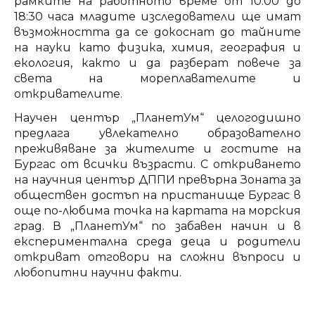
рамките на работното време от 10:00 до
18:30 часа младите изследователи ще имат
възможността да се докоснат до тайните
на науки като физика, химия, география и
екология, както и да разберат повече за
света на мореплавателите и
откривателите.
Научен център „ПланетУм“ целогодишно
предлага увлекателно образователно
преживяване за жителите и гостите на
Бургас от всички възрасти. С откриването
на научния център ДППИ превърна Зоната за
обществен достъп на пристанище Бургас в
още по-любима точка на картата на морския
град. В „ПланетУм“ по забавен начин и в
експериментална среда деца и родители
откриват отговори на сложни въпроси и
любопитни научни факти.