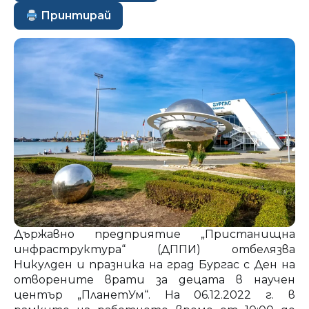
Принтирай
Държавно предприятие „Пристанищна
инфраструктура“ (ДППИ) отбелязва
Никулден и празника на град Бургас с Ден на
отворените врати за децата в научен
център „ПланетУм“. На 06.12.2022 г. в