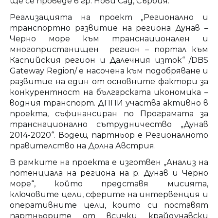
ще се проведе в гр. Нови Сад, Сърбия.
Реализацията на проект „Регионално и
транспортно развитие на региона Дунав –
Черно море към транснационален и
многопристанищен регион – портал към
Каспийския регион и Далечния изток“ /DBS
Gateway Region/ е насочена към подобряване и
развитие на един от основните фактори за
конкурентност на българската икономика –
водния транспорт. ДППИ участва активно в
проектa, съфинансиран по Програмата за
транснационално сътрудничество „Дунав
2014-2020“. Водещ партньор е Регионалното
правителство на Долна Австрия.
В рамките на проекта е изготвен „Анализ на
потенциала на региона на р. Дунав и Черно
море“, който представя мисията,
ключовите цели, сферите на интервенция и
оперативните цели, които си поставят
партньорите от всички крайдунавски