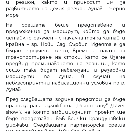
и регион, както и приносът им за
развитието на целия регион Дунав – Черно
море.
На срещата беше представено и
предложение за маршрут, който да бъде
детайлно разучен – с начална точка Китай и
крайна – гр. Нови Сад, Сърбия. Идеята е да
бъдат проучени цени, време и начин на
транспортиране на стоки, като се вземе
предвид преминаването на граници, като
също така бъдат набелязани и резервни
маршрути по суша, в случай на
неблагоприятни навигационни условия по р.
Дунав.
През следващата година предстои да бъде
организирана изложбата „Речно шоу“ /„River
show“/, на която амбициозният проект ще
бъде представен във всички крайдунавски
държави. Следващата партньорска среща