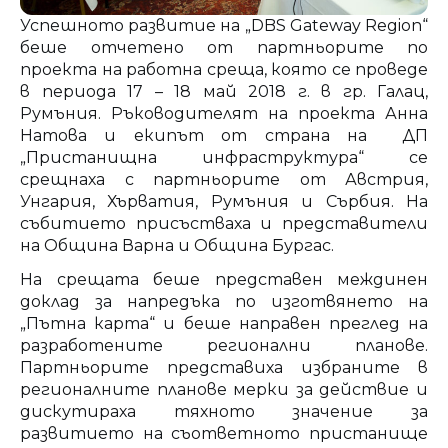
Успешното развитие на „DBS Gateway Region“
беше отчетено от партньорите по
проекта на работна среща, която се проведе
в периода 17 – 18 май 2018 г. в гр. Галац,
Румъния. Ръководителят на проекта Анна
Натова и екипът от страна на ДП
„Пристанищна инфраструктура“ се
срещнаха с партньорите от Австрия,
Унгария, Хърватия, Румъния и Сърбия. На
събитието присъстваха и представители
на Община Варна и Община Бургас.
На срещата беше представен междинен
доклад за напредъка по изготвянето на
„Пътна карта“ и беше направен преглед на
разработените регионални планове.
Партньорите представиха избраните в
регионалните планове мерки за действие и
дискутираха тяхното значение за
развитието на съответното пристанище