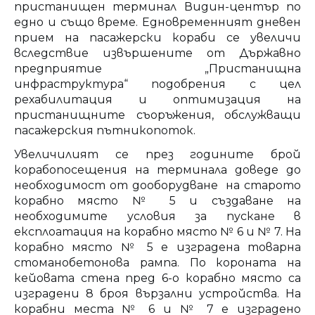
пристанищен терминал Видин-център по
едно и също време. Едновременният дневен
прием на пасажерски кораби се увеличи
вследствие извършените от Държавно
предприятие „Пристанищна
инфраструктура“ подобрения с цел
рехабилитация и оптимизация на
пристанищните съоръжения, обслужващи
пасажерския пътникопоток.
Увеличилият се през годините брой
корабопосещения на терминала доведе до
необходимост от дооборудване на старото
корабно място № 5 и създаване на
необходимите условия за пускане в
експлоатация на корабно място № 6 и № 7. На
корабно място № 5 е изградена товарна
стоманобетонова рампа. По короната на
кейовата стена пред 6-о корабно място са
изградени 8 броя вързални устройства. На
корабни места № 6 и № 7 е изградено