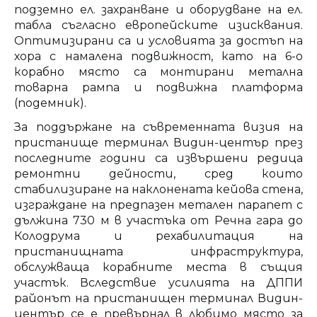
подземно ел. захранване и оборудване на ел.
табла съгласно европейските изисквания.
Оптимизирани са и условията за достъп на
хора с намалена подвижност, като на 6-о
корабно място са монтирани метална
товарна рампа и подвижна платформа
(подемник).
За поддържане на съвременната визия на
пристанище терминал Видин-център през
последните години са извършени редица
ремонтни дейности, сред които
стабилизиране на наклонената кейова стена,
изграждане на предпазен метален парапет с
дължина 730 м в участъка от Речна гара до
Колодрума и рехабилитация на
пристанищната инфраструктура,
обслужваща корабните места в същия
участък. Вследствие усилията на ДППИ
районът на пристанищен терминал Видин-
център се е превърнал в любимо място за