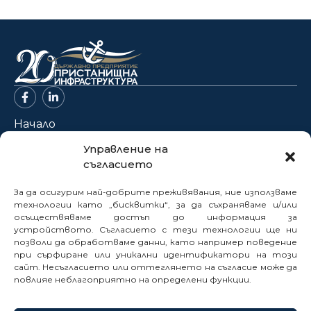
Начало
За нас
Управление на
съгласието
Проекти
Новини
За да осигурим най-добрите преживявания, ние използваме
Нормативна база
технологии като „бисквитки“, за да съхраняваме и/или
осъществяваме достъп до информация за
Електронни услуги
устройството. Съгласието с тези технологии ще ни
Профил на купувача
позволи да обработваме данни, като например поведение
при сърфиране или уникални идентификатори на този
Кариери
сайт. Несъгласието или оттеглянето на съгласие може да
Контакти
повлияе неблагоприятно на определени функции.
Сигнали