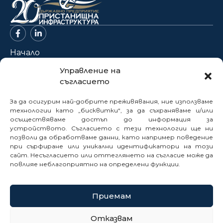
Начало
За нас
Управление на
съгласието
Проекти
Новини
За да осигурим най-добрите преживявания, ние използваме
Нормативна база
технологии като „бисквитки“, за да съхраняваме и/или
осъществяваме достъп до информация за
Електронни услуги
устройството. Съгласието с тези технологии ще ни
Профил на купувача
позволи да обработваме данни, като например поведение
при сърфиране или уникални идентификатори на този
Кариери
сайт. Несъгласието или оттеглянето на съгласие може да
Контакти
повлияе неблагоприятно на определени функции.
Сигнали
Приемам
© 2025
Отказвам