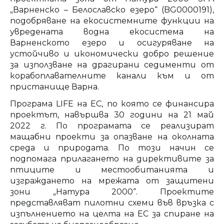
„Варненско – Белославско езеро“ (BG0000191),
подобряване на екосистемните функции на
увредената водна екосистема на
Варненското езеро и осигуряване на
устойчиво и икономически добро решение
за използване на драгирани седименти от
корабоплавателните канали към и от
пристанище Варна.
Програма LIFE на ЕС, по която се финансира
проектът, навършва 30 години на 21 май
2022 г. По програмата се реализират
мащабни проекти за опазване на околната
среда и природата. По този начин се
подпомага прилагането на директивите за
птиците и местообитанията и
изграждането на мрежата от защитени
зони „Натура 2000“. Проектите
представляват пилотни схеми във връзка с
изпълнението на целта на ЕС за спиране на