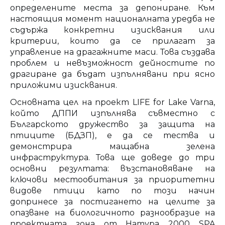
определените места за депониране. Към
настоящия момент националната уредба не
съдържа конкретни изисквания или
критерии, които да се прилагат за
управление на драгажните маси. Това създава
проблем и невъзможност дейностите по
драгиране да бъдат изпълнявани при ясно
приложими изисквания.
Основната цел на проект LIFE for Lake Varna,
който ДППИ изпълнява съвместно с
Българското дружество за защита на
птиците (БДЗП), е да се тества и
демонстрира мащабна зелена
инфраструктура. Това ще доведе до три
основни резултата: възстановяване на
ключови местообитания за приоритетни
видове птици като по този начин
допринесе за постигането на целите за
опазване на биологичното разнообразие на
проектната зона от Натура 2000 SPA