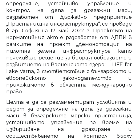
определяне, устойчиво управление и
контрол на депа за драгажни маси,
разработен от Държавно предприятие
„Пристанищна инфраструктура“, се проведе
в гр. София на 17 май 2022 г. Проектът на
нормативния акт е разработен от ДППИ в
рамките на проект „Демонстрация на
пилотна зелена инфраструктура като
печелившо решение за биоразнообразието и
развитието на Варненското езеро“ – LIFE for
Lake Varna, в съответствие с българското и
европейското законодателство и
приложимото в областта международно
право.
Целта е да се регламентират условията и
редът за определяне на депа за драгажни
маси в българските морски пристанища,
устойчивото управление по време на
извършване на драгиране и
осъществяването на контрол върху