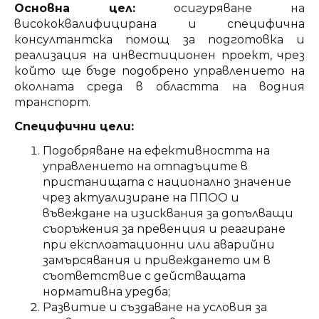
Основна цел:
осигуряване на
висококвалифицирана и специфична
консултантска помощ за подготовка и
реализация на инвестиционен проект, чрез
който ще бъде подобрено управлението на
околната среда в областта на водния
транспорт.
Специфични цели:
Подобряване на ефективността на
управлението на отпадъците в
пристанищата с национално значение
чрез актуализиране на ППОО и
въвеждане на изисквания за допълващи
съоръжения за превенция и реагиране
при експлоатационни или аварийни
замърсявания и привеждането им в
съответствие с действащата
нормативна уредба;
Развитие и създаване на условия за