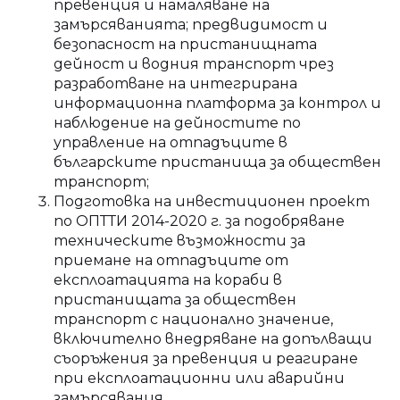
превенция и намаляване на
замърсяванията; предвидимост и
безопасност на пристанищната
дейност и водния транспорт чрез
разработване на интегрирана
информационна платформа за контрол и
наблюдение на дейностите по
управление на отпадъците в
българските пристанища за обществен
транспорт;
Подготовка на инвестиционен проект
по ОПТТИ 2014-2020 г. за подобряване
техническите възможности за
приемане на отпадъците от
експлоатацията на кораби в
пристанищата за обществен
транспорт с национално значение,
включително внедряване на допълващи
съоръжения за превенция и реагиране
при експлоатационни или аварийни
замърсявания.