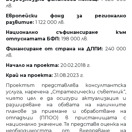
лв.
Европейски фонд за регионално
развитие:
1 122 000 лв.
Национално съфинансиране към
отпуснатата БФП:
198 000 лв.
Финансиране от страна на ДППИ:
240 000
лв.
Начало на проекта:
20.02.2018 г.
Край на проекта:
31.08.2023 г.
Проектът представлява консултантска
услуга, наречена „Стратегически съветник“,
чиято цел е да осигури актуализация и
разширяване на обхвата на наличните
планове за приемане и обработване на
отпадъци (ППОО) в пристанищата с
национално значение. Тя представя оценка на
необходимостта от внедряване на