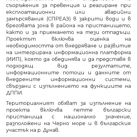
съоръжения за превенция и реагиране при
експлоатационни или аварийни
замърсявания (СПРЕАЗ) в закрити води и в
бреговата зона в района на пристанището,
както и за приемането на тези отпадъци.
Проектът включва оценка на
необходимостта от внедряване и развитие
на интегрирана информационна платформа
(ИИП), която да обединява и да представя в
подходящ вид резултатите,
информационните потоци и данните от
внедрените информационни системи,
свързани с изпълнението на функциите на
ДППИ.
Териториалният обхват за изпълнение на
проекта включва петте български
пристанища с национално значение,
разположени на Черно море и в българския
участък на р. Дунав.