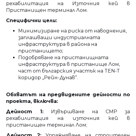
рехабилитация на Източния кей в
Пристанищен терминал Лом.
Специфични цели:
Минимизиране на риска от наводнения,
заплашващи индустриалната
инфраструктура в района на
пристанището;
Подобряване на пристанищната
инфраструктура в пристанище Лом,
част от българския участък на TEN-T
коридор „Рейн-Дунав“.
Обхватът на предвидените дейности по
проекта, включва:
Дейност 1:
Извършване на СМР за
рехабилитация на източния кей в
пристанищен терминал Лом;
Дейност 2:
Упражняване на строителен