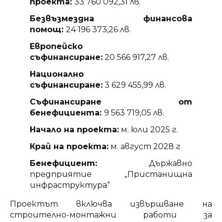
проекта:
33 760 092,31 лв.
Безвъзмездна финансова
помощ:
24 196 373,26 лв.
Европейско
съфинансиране:
20 566 917,27 лв.
Национално
съфинансиране:
3 629 455,99 лв.
Съфинансиране от
бенефициента:
9 563 719,05 лв.
Начало на проекта:
м. юли 2025 г.
Край на проекта:
м. август 2028 г
Бенефициент:
Държавно
предприятие „Пристанищна
инфраструктура“
Проектът включва извършване на
строително-монтажни работи за