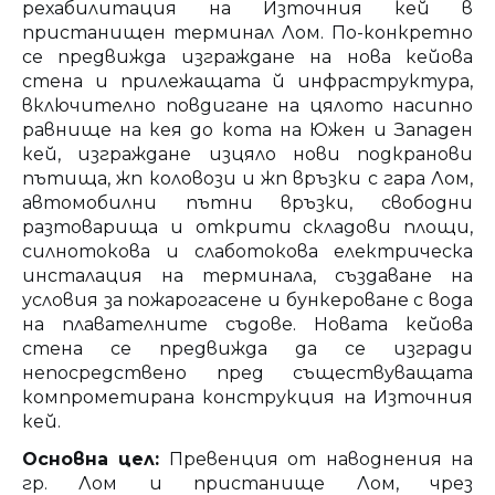
рехабилитация на Източния кей в
пристанищен терминал Лом. По-конкретно
се предвижда изграждане на нова кейова
стена и прилежащата й инфраструктура,
включително повдигане на цялото насипно
равнище на кея до кота на Южен и Западен
кей, изграждане изцяло нови подкранови
пътища, жп коловози и жп връзки с гара Лом,
автомобилни пътни връзки, свободни
разтоварища и открити складови площи,
силнотокова и слаботокова електрическа
инсталация на терминала, създаване на
условия за пожарогасене и бункероване с вода
на плавателните съдове. Новата кейова
стена се предвижда да се изгради
непосредствено пред съществуващата
компрометирана конструкция на Източния
кей.
Основна цел:
Превенция от наводнения на
гр. Лом и пристанище Лом, чрез