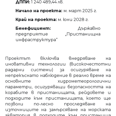
ДППИ:
1 240 489,44 лв.
Начало на проекта:
м. март 2025 г.
Край на проекта:
м. юни 2028 г.
Бенефициент:
Държавно
предприятие „Пристанищна
инфраструктура“
Проектът включва внедряване на
иновативни технологии (високочестотни
радарни системи) за осигуряване на
непрекъснато наблюдение в реално време на
основните хидрометеорологични
параметри, осигуряващи безопасността на
корабите в пристанищата, рейдовете и
подходите към пристанищата, което ще
позволи по-лесно проследяване на
източниците на замърсяване на морската
акватория в подходите към пристанища