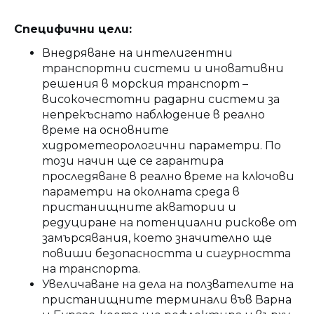
Специфични цели:
Внедряване на интелигентни
транспортни системи и иновативни
решения в морския транспорт –
високочестотни радарни системи за
непрекъснато наблюдение в реално
време на основните
хидрометеорологични параметри. По
този начин ще се гарантира
проследяване в реално време на ключови
параметри на околната среда в
пристанищните акватории и
редуциране на потенциални рискове от
замърсявания, което значително ще
повиши безопасността и сигурността
на транспорта.
Увеличаване на дела на ползвателите на
пристанищните терминали във Варна