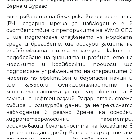
Варна и Бургас.
Внедряването на българска високочестотна
(ВЧ) радарна мрежа за наблюдение е в
съответствие с препоръките на WMO GEO
и ще подпомогне опазването на морската
среда и бреговете, ще осигури защита на
крайбрежната инфраструктура, както и
подобряване на знанията и разбирането на
морските и крайбрежни процеси, ще
подпомогне управлението на операциите в
морето по ефективен и безопасен начин и
ще завърши функционалностите на
морската система за предупреждение и в
случаи на нефтен разлив. Радарната система
събира и осигурява данни за непрекъснато
наблюдение в реално време на основни
хидрометеорологични параметри,
осигуряващи безопасността на корабите в
пристанищата, рейдовете и подходите към