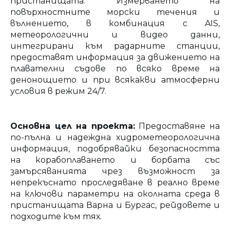
пристанищата. Измерването на
повърхностните морски течения и
вълнението, в комбинация с AIS,
метеорологични и видео данни,
интегрирани към радарните станции,
предоставят информация за движението на
плавателни съдове по всяко време на
денонощието и при всякакви атмосферни
условия в режим 24/7.
Основна цел на проекта:
Предоставяне на
по-пълна и надеждна хидрометеорологична
информация, подобрявайки безопасността
на корабоплаването и борбата със
замърсяванията чрез възможност за
непрекъснато проследяване в реално време
на ключови параметри на околната среда в
пристанищата Варна и Бургас, рейдовете и
подходите към тях.