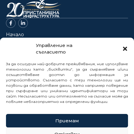
Начало
За нас
Управление на
съгласието
Проекти
Новини
За да осигурим най-добрите преживявания, ние използваме
Нормативна база
технологии като „бисквитки“, за да съхраняваме и/или
осъществяваме достъп до информация за
Електронни услуги
устройството. Съгласието с тези технологии ще ни
позволи да обработваме данни, като например поведение
Профил на купувача
при сърфиране или уникални идентификатори на този
Кариери
сайт. Несъгласието или оттеглянето на съгласие може да
Контакти
повлияе неблагоприятно на определени функции.
Сигнали
Приемам
© 2025