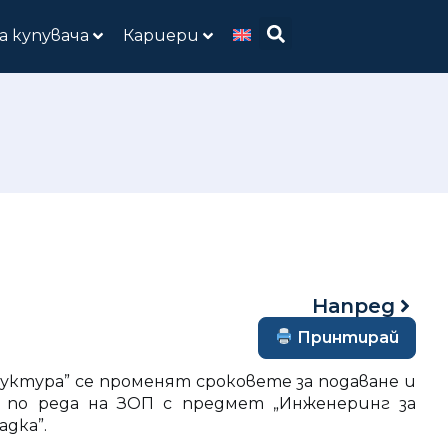
а купувача
Кариери
Напред
Принтирай
руктура” се променят сроковете за подаване и
 по реда на ЗОП с предмет „Инженеринг за
дка”.