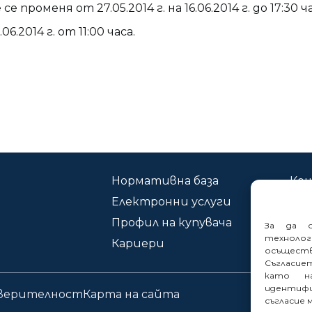
роменя от 27.05.2014 г. на 16.06.2014 г. до 17:30 ча
2014 г. от 11:00 часа.
Нормативна база
Ко
Електронни услуги
Сиг
Профил на купувача
За да о
техноло
Кариери
осъщест
Съгласие
като на
идентифи
оверителност
Карта на сайта
съгласие 