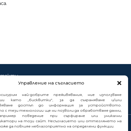
са.
нтакти
Управление на съгласието
нали
сигурим най-добрите преживявания, ние използваме
гии като „бисквитки“, за да съхраняваме и/или
вяваме достъп до информация за устройството.
то с тези технологии ще ни позволи да обработваме данни,
пример поведение при сърфиране или уникални
катори на този сайт. Несъгласието или оттеглянето на
може да повлияе неблагоприятно на определени функции.