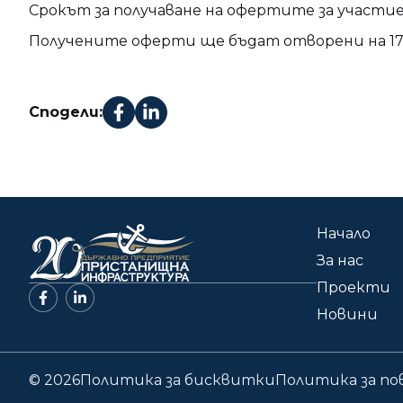
Срокът за получаване на офертите за участие се п
Получените оферти ще бъдат отворени на 17.06.
Сподели:
Начало
За нас
Проекти
Новини
© 2026
Политика за бисквитки
Политика за п