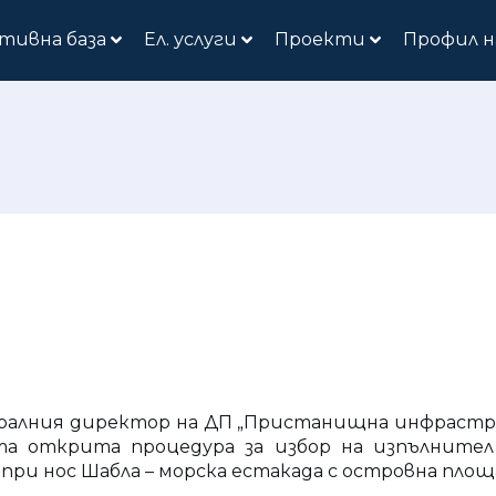
тивна база
Ел. услуги
Проекти
Профил н
генералния директор на ДП „Пристанищна инфраст
та открита процедура за избор на изпълнител
ри нос Шабла – морска естакада с островна площа