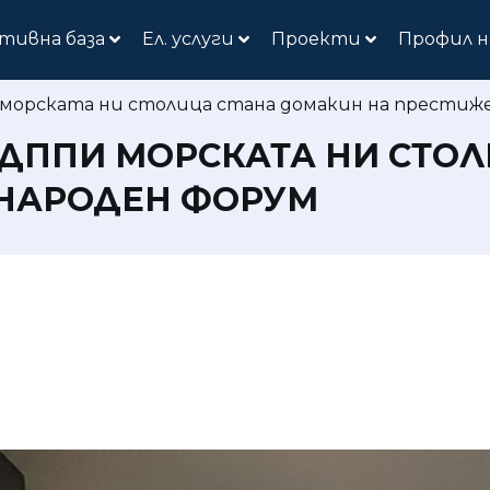
тивна база
Ел. услуги
Проекти
Профил н
морската ни столица стана домакин на престиж
 ДППИ МОРСКАТА НИ СТО
НАРОДЕН ФОРУМ