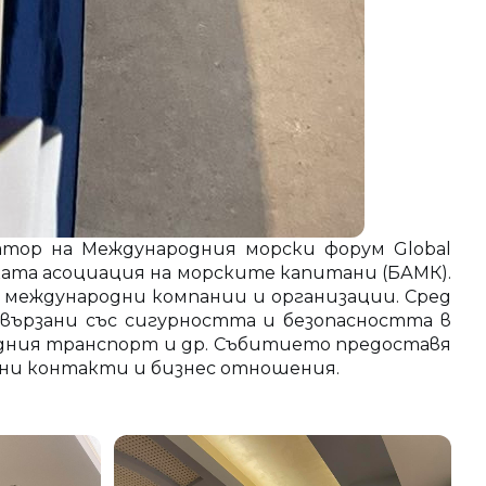
тор на Международния морски форум Global
рската асоциация на морските капитани (БАМК).
международни компании и организации. Сред
вързани със сигурността и безопасността в
водния транспорт и др. Събитието предоставя
ални контакти и бизнес отношения.