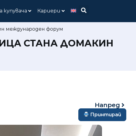
а купувача
Кариери
ен международен форум
ЛИЦА СТАНА ДОМАКИН
Напред
Принтирай