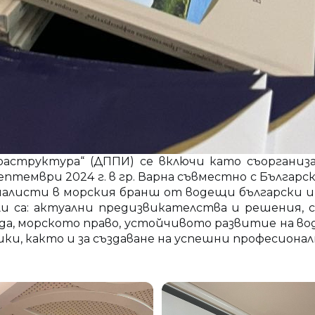
структура“ (ДППИ) се включи като съорганиза
 септември 2024 г. в гр. Варна съвместно с Бълга
алисти в морския бранш от водещи български и 
 са: актуални предизвикателства и решения, с
еда, морското право, устойчивото развитие на 
ики, както и за създаване на успешни професион