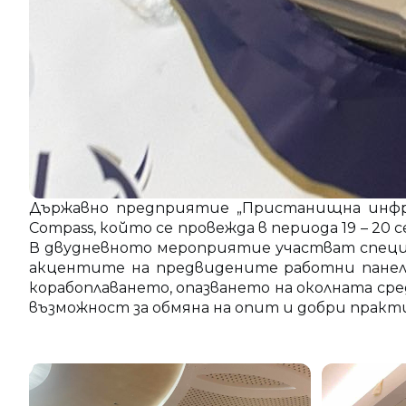
Държавно предприятие „Пристанищна инфра
Compass, който се провежда в периода 19 – 20
В двудневното мероприятие участват специ
акцентите на предвидените работни панели
корабоплаването, опазването на околната ср
възможност за обмяна на опит и добри практ