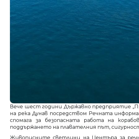
Вече шест години Държавно предприятие „П
на река Дунав посредством Речната информа
спомага за безопасната работа на кораб
поддържането на плавателния път, сигурност
Живописните светлини на Центъра за речн