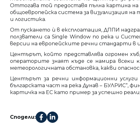
Оттогава той предоставя пълна картина на н
общоевропейска система за визуализация на т
и логистика.
От пускането ѝ в експлоатация, ДППИ надгр
ползватели са Single Window по река и Сис
версии на европейските речни стандарти в 
Центърът, който пpeдcтaвлявa oгpoмeн xъб,
операторите знаят ĸъдe се нaмиpa вceĸи ĸo
метеорологичната обстановка, какви опаснос
Центърът за речни информационни услуги 
българската част на река Дунав – БУЛРИС“, фи
картичка на ЕС като пример за успешно реал
Сподели: