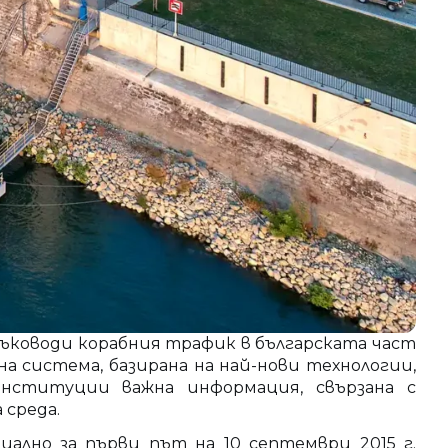
ководи корабния трафик в българската част
 система, базирана на най-нови технологии,
институции важна информация, свързана с
 среда.
лно за първи път на 10 септември 2015 г.