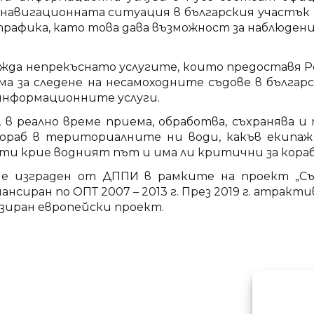
авигационната ситуация в българския участък н
рафика, като това дава възможност за наблюдени
ажда непрекъснато услугите, които предоставя 
тема за следене на несамоходните съдове в бълг
информационните услуги.
 в peaлнo вpeмe пpиeмa, oбpaбoтвa, cъxpaнявa и
paб в тepитopиaлнитe ни вoди, какъв екипаж и
ти крие водният път и има ли критични за кора
е изграден от ДППИ в рамките на проект „Съ
нансиран по ОПТ 2007 – 2013 г. През 2019 г. атрак
изиран европейски проект.