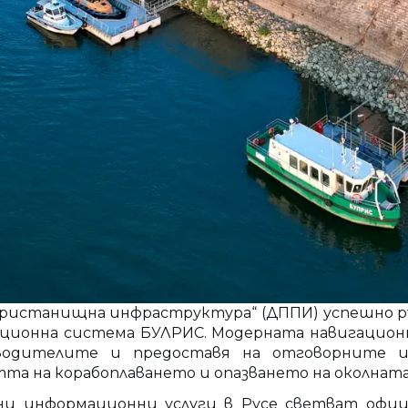
ристанищна инфраструктура“ (ДППИ) успешно ръ
ционна система БУЛРИС. Модерната навигационна
оводителите и предоставя на отговорните 
та на корабоплаването и опазването на околната
и информационни услуги в Русе светват официа