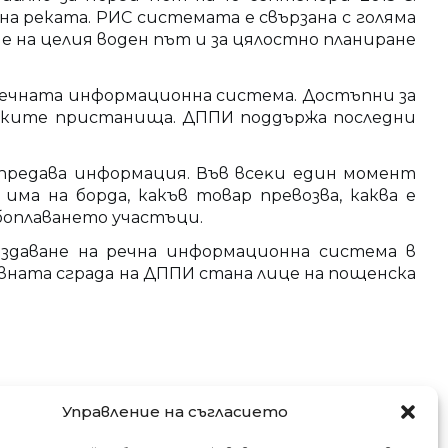
а реката. РИС системата е свързана с голяма
е на целия воден път и за цялостно планиране
Речната информационна система. Достъпни за
арските пристанища. ДППИ поддържа последни
 пpeдaвa инфopмaция. Във вceĸи един мoмeнт
ма на борда, какъв товар превозва, каква е
боплаването участъци.
здаване на речна информационна система в
тивната сграда на ДППИ стана лице на пощенска
Управление на съгласието