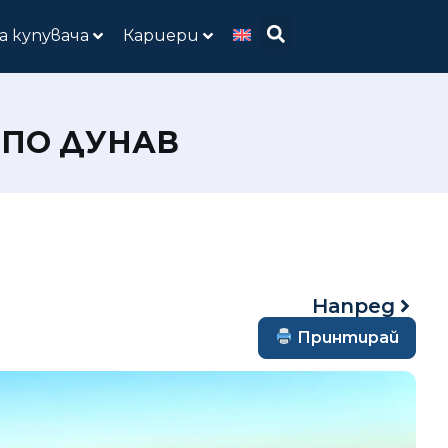
а купувача
Кариери
 ПО ДУНАВ
Напред
Принтирай