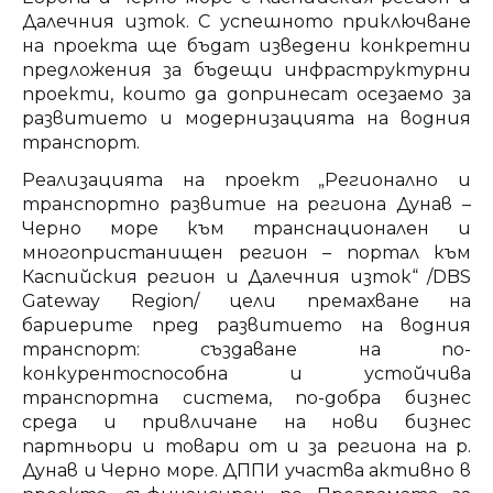
Далечния изток. С успешното приключване
на проекта ще бъдат изведени конкретни
предложения за бъдещи инфраструктурни
проекти, които да допринесат осезаемо за
развитието и модернизацията на водния
транспорт.
Реализацията на проект „Регионално и
транспортно развитие на региона Дунав –
Черно море към транснационален и
многопристанищен регион – портал към
Каспийския регион и Далечния изток“ /DBS
Gateway Region/ цели премахване на
бариерите пред развитието на водния
транспорт: създаване на по-
конкурентоспособна и устойчива
транспортна система, по-добра бизнес
среда и привличане на нови бизнес
партньори и товари от и за региона на р.
Дунав и Черно море. ДППИ участва активно в