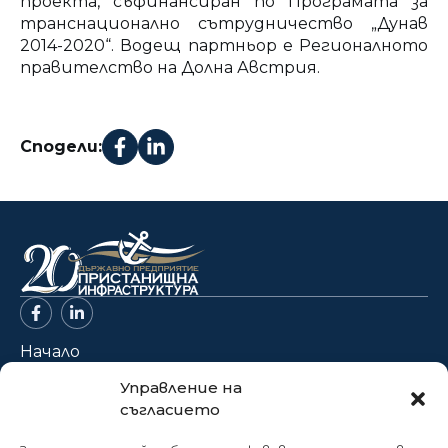
проектa, съфинансиран по Програмата за
транснационално сътрудничество „Дунав
2014-2020“. Водещ партньор е Регионалното
правителство на Долна Австрия.
Сподели:
Начало
За нас
Управление на
съгласието
Проекти
Новини