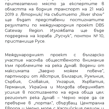
притегателно място за експертите в
областта на водния транспорт на 21 май
2019 г. /вторник/. На събитието „River show“
ще бъдат представени постигнатите
резултати по международния проект DBS
Gateway Region. Изложбата ще бъде
подредена на кораба „Русчук“, понтон №10,
пристанище Русе.
Международният проект с българско
участие насочва общественото внимание
към проблемите на река Дунав. Водени от
максимата „Заедно можем повече“,
партньори от Австрия, България, Румъния,
Сърбия, Словакия, Унгария, Хърватия,
Германия, Украйна и Молдова обединяват
усилия в постигането на една обща цел:
регионът река Дунав – Черно море да се
превърне в „портал“, свързващ Централна
Европа и Черно море с Каспийския регион и