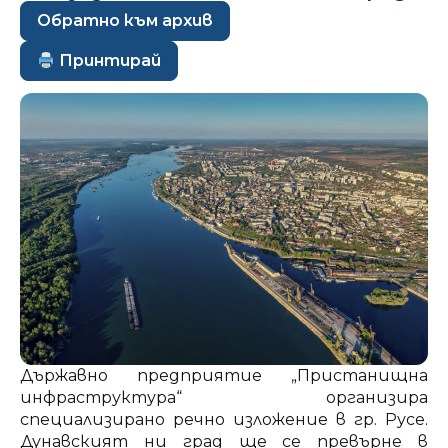
Обратно към архив
Принтирай
Държавно предприятие „Пристанищна
инфраструктура“ организира
специализирано речно изложение в гр. Русе.
Дунавският ни град ще се превърне в