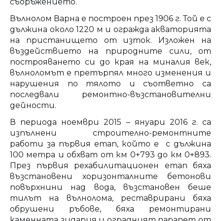
съоръжението.
Вълнолом Варна е построен през 1906 г. Той е с
дължина около 1220 м и огражда акваторията
на пристанището от изток. Изложен на
въздействието на природните сили, от
построяването си до края на миналия век,
вълноломът е претърпял много изменения и
нарушения по тялото и съответно са
последвали ремонтно-възстановителни
дейности.
В периода ноември 2015 – януари 2016 г. са
изпълнени строително-ремонтните
работи за първия етап, който е с дължина
100 метра и обхват от км 0+793 до км 0+893.
През първия рехабилитационен етап бяха
възстановени хоризонталните бетонови
повърхнини над вода, възстановен беше
тилът на вълнолома, реставрирани бяха
обрушени ръбове, бяха ремонтирани
каменната зидария и оградният парапет от