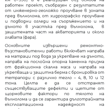
работен проект, съобразен с резултатите
от инженерно-геоложко проучване в зоната
пред вълнолома, от хидрографско проучване
и подводни огледи на съоръжението и на
дъното в участъка пред вълнолома, в
защитената част на акваторията и около
главата (фара).
Основните извършени ремонтно-
възстановителни работи включват направа
на матраци под вода за укрепване на дъното,
направа на послойна опорна каменна призма
от фракционна скална маса и направа на
укрепваща и защитна берма с бронировка от
тетраподи с различно тегло – 4, 8, 10 и 12
тона. Целта е да се отстранят
съществуващите дефекти и щетите от
щормовите фактори по тялото на
вълнолома и да се гарантира дълготрайната
експлоатационна надеждност на