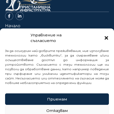
Начало
За нас
Управление на
съгласието
Проекти
Новини
За да осигурим най-добрите преживявания, ние използваме
Нормативна база
технологии като „бисквитки“, за да съхраняваме и/или
осъществяваме достъп до информация за
Електронни услуги
устройството. Съгласието с тези технологии ще ни
Профил на купувача
позволи да обработваме данни, като например поведение
при сърфиране или уникални идентификатори на този
Кариери
сайт. Несъгласието или оттеглянето на съгласие може да
Контакти
повлияе неблагоприятно на определени функции.
Сигнали
Приемам
© 2025
Отказвам