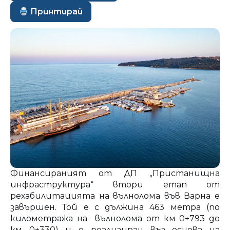
Принтирай
Финансираният от ДП „Пристанищна
инфраструктура“ втори етап от
рехабилитацията на вълнолома във Варна е
завършен. Той е с дължина 463 метра (по
километража на вълнолома от км 0+793 до
км 0+330) и е реализиран въз основа на