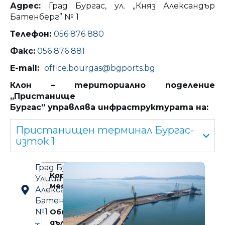
Адрес:
Град Бургас, ул. „Княз Александър
Батенберг” № 1
Телефон:
056 876 880
Факс:
056 876 881
E-mail:
office.bourgas@bgports.bg
Клон – териториално поделение
„Пристанище
Бургас” управлява инфраструктурата на:
Пристанищен терминал Бургас-
изток 1
Град Бургас,
Корабни
14
Улица „Княз
места:
Александър
Батенберг”
№1
Обща
2020 м
дължина на