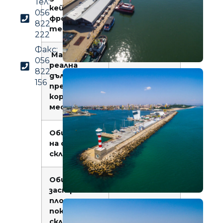
Тел:
кейовият
056
фронт на
822
терминала:
222
Факс:
Максимална
7,00 м
056
реална
822
дълбочина
156
пред
корабните
места:
Обща площ
21 510 кв. м
на открити
складове:
Обща
23 300 кв. м
застроена
площ на
покрити
складове: