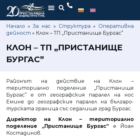
Начало
»
За нас
»
Структура
»
Оперативна
дейност
»
Клон – ТП „Пристанище Бургас”
КЛОН – ТП „ПРИСТАНИЩЕ
БУРГАС”
Районът на действие на Клон –
териториално поделение „Пристанище
Бургас” е от географския паралел на нос
Емине до географския паралел на българо-
турската граница със седалище град Бургас.
Директор на Клон – териториално
поделение „Пристанище Бургас”
е Йоан
Костадинов.