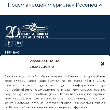
Пристанищен терминал Росенец
Начало
За нас
Управление на
съгласието
Проекти
Новини
За да осигурим най-добрите преживявания, ние използваме
Нормативна база
технологии като „бисквитки“, за да съхраняваме и/или
осъществяваме достъп до информация за
Електронни услуги
устройството. Съгласието с тези технологии ще ни
позволи да обработваме данни, като например поведение
Профил на купувача
при сърфиране или уникални идентификатори на този
Кариери
сайт. Несъгласието или оттеглянето на съгласие може да
Контакти
повлияе неблагоприятно на определени функции.