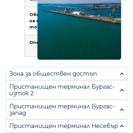
Общ обем
1000 кб. м
на течни
товари:
Оператор:
„Пристанище
Бургас” ЕАД
Зона за обществен достъп
Пристанищен терминал Бургас-
изток 2
Пристанищен терминал Бургас-
запад
Пристанищен терминал Несебър