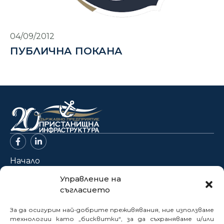
04/09/2012
ПУБЛИЧНА ПОКАНА
Начало
За нас
Управление на
съгласието
Проекти
Новини
За да осигурим най-добрите преживявания, ние използваме
Нормативна база
технологии като „бисквитки“, за да съхраняваме и/или