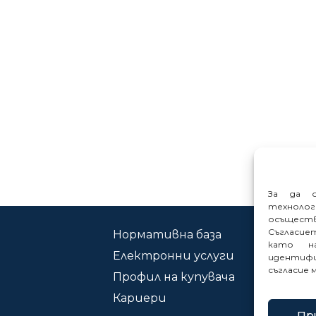
За да о
техноло
осъщест
Съгласие
Нормативна база
Ко
като на
Електронни услуги
Сиг
идентифи
съгласие 
Профил на купувача
Кариери
Пр