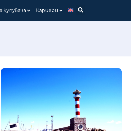
а купувача
Кариери