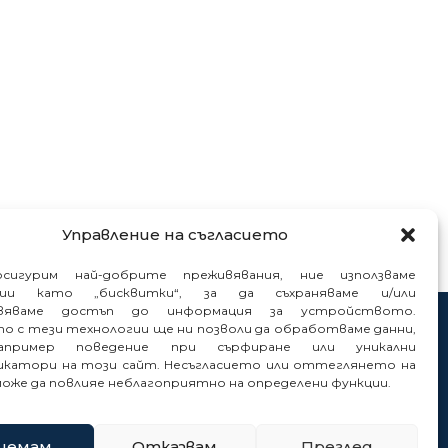
Управление на съгласието
сигурим най-добрите преживявания, ние използваме
гии като „бисквитки“, за да съхраняваме и/или
вяваме достъп до информация за устройството.
то с тези технологии ще ни позволи да обработваме данни,
нтакти
пример поведение при сърфиране или уникални
нали
катори на този сайт. Несъгласието или оттеглянето на
може да повлияе неблагоприятно на определени функции.
иемам
Отказвам
Преглед