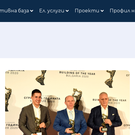
тивна база
Ел. услуги
Проекти
Профил н