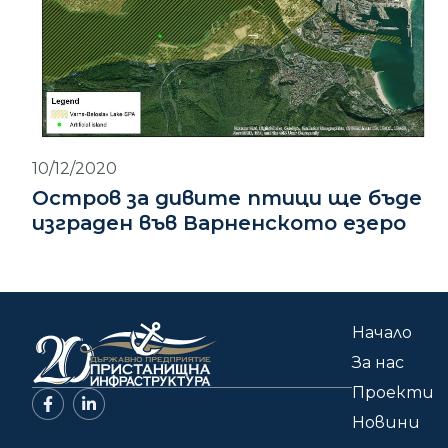
10/12/2020
Остров за дивите птици ще бъде
изграден във Варненското езеро
Начало
За нас
Проекти
Новини