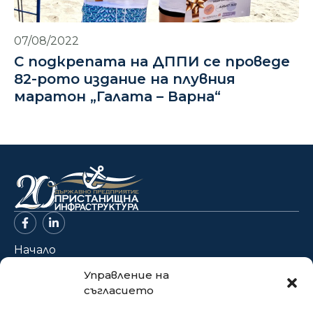
07/08/2022
С подкрепата на ДППИ се проведе
82-рото издание на плувния
маратон „Галата – Варна“
Начало
За нас
Управление на
съгласието
Проекти
Новини