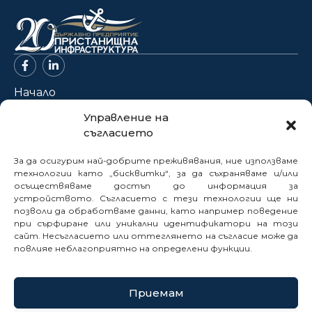
Начало
За нас
Управление на
съгласието
Проекти
Новини
За да осигурим най-добрите преживявания, ние използваме
Нормативна база
технологии като „бисквитки“, за да съхраняваме и/или
осъществяваме достъп до информация за
Електронни услуги
устройството. Съгласието с тези технологии ще ни
позволи да обработваме данни, като например поведение
Профил на купувача
при сърфиране или уникални идентификатори на този
Кариери
сайт. Несъгласието или оттеглянето на съгласие може да
Контакти
повлияе неблагоприятно на определени функции.
Сигнали
Приемам