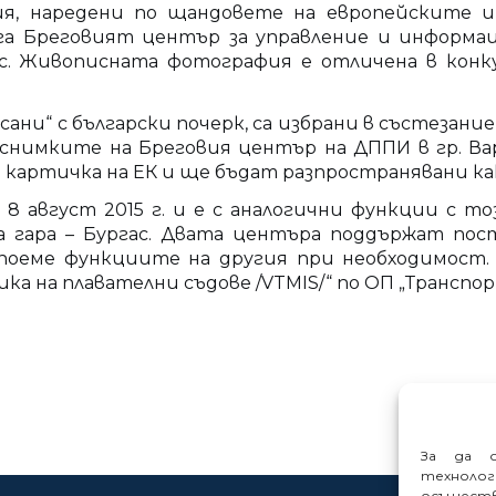
я, наредени по щандовете на европейските и
ига Бреговият център за управление и информа
с. Живописната фотография е отличена в конку
сани“ с български почерк, са избрани в състезание
а снимките на Бреговия център на ДППИ в гр. В
а картичка на ЕК и ще бъдат разпространявани ка
8 август 2015 г. и е с аналогични функции с то
а гара – Бургас. Двата центъра поддържат пос
 поеме функциите на другия при необходимост.
 на плавателни съдове /VTMIS/“ по ОП „Транспорт
За да о
техноло
осъщест