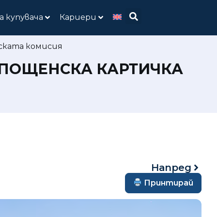
а купувача
Кариери
йската комисия
И ПОЩЕНСКА КАРТИЧКА
Напред
Принтирай