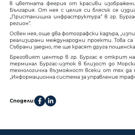
в цветната феерия от красиви изображени
България. От нея с целия си блясък се изд
„Пристанищна инфраструктура“ в гр. Бурга
регион“.
Освен нея, още два фотографски кадъра, „изпи
реализирани международни проекти. Това с
Събрани заедно, те ще красят друга пощенск
Бреговият център в гр. Бургас е открит на 
терминал Бургас-изток в близост до Морск
технологична възможност всеки от тях да
„Информационна система за управление трафика
Сподели: