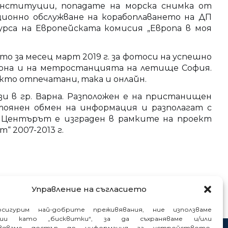
нституции, попадате на морска снимка от
ционно обслужване на корабоплаването на ДП
рса на Европейската комисия „Европа в моя
то за месец март 2019 г. за фотоси на успешно
арна и на метростанцията на летище София.
кто отпечатани, така и онлайн.
зи в гр. Варна. Разположен е на пристанищен
тоянен обмен на информация и разполагат с
 Центърът е изграден в рамките на проект
“ 2007-2013 г.
Управление на съгласието
сигурим най-добрите преживявания, ние използваме
гии като „бисквитки“, за да съхраняваме и/или
вяваме достъп до информация за устройството.