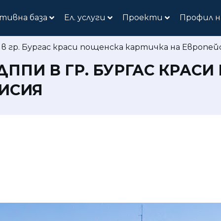
тивна база
Ел. услуги
Проекти
Профил н
 гр. Бургас краси пощенска картичка на Европе
ДППИ В ГР. БУРГАС КРАС
ИСИЯ