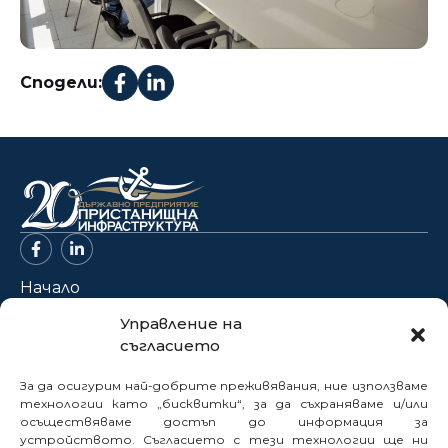
Сподели:
Начало
За нас
Управление на
съгласието
Проекти
Новини
За да осигурим най-добрите преживявания, ние използваме
Нормативна база
технологии като „бисквитки“, за да съхраняваме и/или
осъществяваме достъп до информация за
Електронни услуги
устройството. Съгласието с тези технологии ще ни