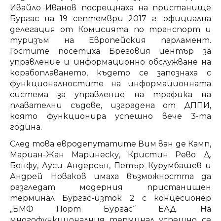
Ивайло Иванов посрещнаха на пристанище
Бургас на 19 септември 2017 г. официална
делегация от Комисията по транспорт и
туризъм на Европейския парламент.
Гостите посетиха Бреговия център за
управление и информационно обслужване на
корабоплаването, където се запознаха с
функционалностите на информационната
система за управление на трафика на
плавателни съдове, изградена от ДППИ,
която функционира успешно вече 3-та
година.
След това евродепутатите Вим ван де Камп,
Мариан-Жан Маринеску, Кристин Рево Д.
Бонфу, Луси Андерсън, Петър Курумбашев и
Андрей Новаков имаха възможността да
разгледат модерния пристанищен
терминал Бургас-изток 2 с концесионер
„БМФ Порт Бургас“ ЕАД. На
многофункционалния терминал успешно се