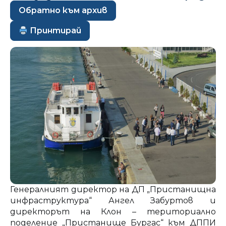
Обратно към архив
Принтирай
Генералният директор на ДП „Пристанищна
инфраструктура“ Ангел Забуртов и
директорът на Клон – териториално
поделение „Пристанище Бургас“ към ДППИ