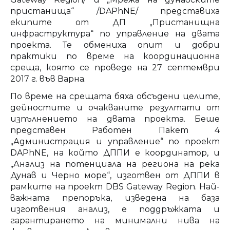
пристанища“ /DAPhNE/ представиха
екипите от ДП „Пристанищна
инфраструктура“ по управление на двата
проекта. Те обмениха опит и добри
практики по време на координационна
среща, която се проведе на 27 септември
2017 г. във Варна.
По време на срещата бяха обсъдени целите,
дейностите и очакваните резултати от
изпълнението на двата проекта. Беше
представен Работен Пакет 4
„Администрация и управление“ по проект
DAPhNE, на който ДППИ е координатор, и
„Анализ на потенциала на региона на река
Дунав и Черно море“, изготвен от ДППИ в
рамките на проект DBS Gateway Region. Най-
важната препоръка, изведена на база
изготвения анализ, е поддръжката и
гарантирането на минимални нива на