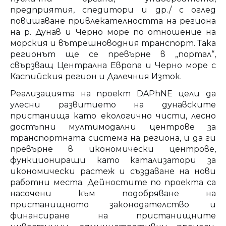
предприятия, спедитори и др./ с оглед
повишаване привлекателността на региона
на р. Дунав и Черно море по отношение на
морския и вътрешноводния транспорт. Така
регионът ще се превърне в „портал“,
свързващ Централна Европа и Черно море с
Каспийския регион и Далечния Изток.
Реализацията на проект DAPhNE цели да
улесни развитието на дунавските
пристанища като екологично чисти, лесно
достъпни мултимодални центрове за
транспортната система на региона, и да ги
превърне в икономически центрове,
функциониращи като катализатори за
икономически растеж и създаване на нови
работни места. Дейностите по проекта са
насочени към подобряване на
пристанищното законодателство и
финансиране на пристанищните