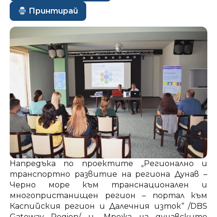
Принтирай
Напредъка по проектите „Регионално и
транспортно развитие на региона Дунав –
Черно море към транснационален и
многопристанищен регион – портал към
Каспийския регион и Далечния изток“ /DBS
Gateway Region/ и „Мрежа на дунавските