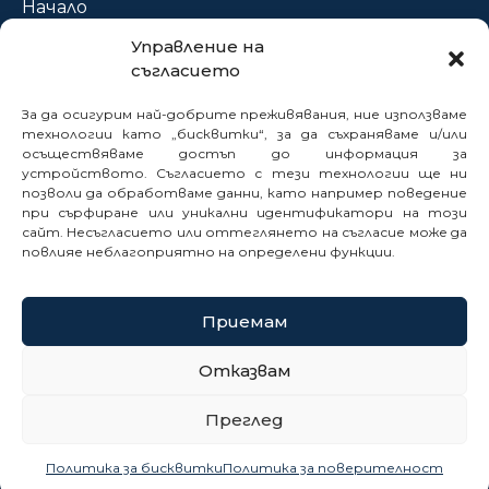
Начало
За нас
Управление на
съгласието
Проекти
Новини
За да осигурим най-добрите преживявания, ние използваме
Нормативна база
технологии като „бисквитки“, за да съхраняваме и/или
осъществяваме достъп до информация за
Електронни услуги
устройството. Съгласието с тези технологии ще ни
Профил на купувача
позволи да обработваме данни, като например поведение
при сърфиране или уникални идентификатори на този
Кариери
сайт. Несъгласието или оттеглянето на съгласие може да
Контакти
повлияе неблагоприятно на определени функции.
Сигнали
Приемам
© 2025
Отказвам
Политика за бисквитки
Преглед
Политика за поверителност
Карта на сайта
Политика за бисквитки
Политика за поверителност