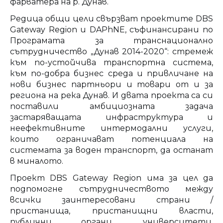
фарватера на р. Дунав.
Редица общи цели свързват проектите DBS
Gateway Region и DAPhNE, съфинансирани по
Програмата за транснационално
сътрудничество „Дунав 2014-2020“: стремеж
към по-устойчива транспортна система,
към по-добра бизнес среда и привличане на
нови бизнес партньори и товари от и за
региона на река Дунав. И двата проекта са си
поставили амбициозната задача
застаряващата инфраструктура и
неефективните интермодални услуги,
които ограничават потенциала на
системата за воден транспорт, да останат
в миналото.
Проект DBS Gateway Region има за цел да
подпомогне сътрудничеството между
всички заинтересовани страни /
пристанища, пристанищни власти,
публични органи, университети,