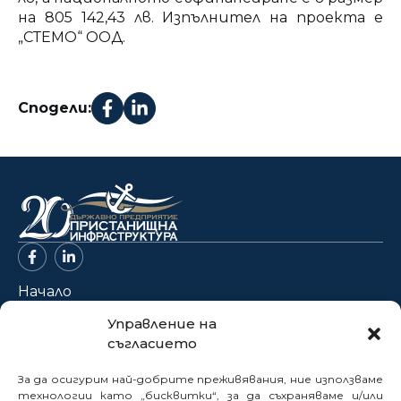
на 805 142,43 лв. Изпълнител на проекта е
„СТЕМО“ ООД.
Сподели:
Начало
За нас
Управление на
съгласието
Проекти
Новини
За да осигурим най-добрите преживявания, ние използваме
Нормативна база
технологии като „бисквитки“, за да съхраняваме и/или