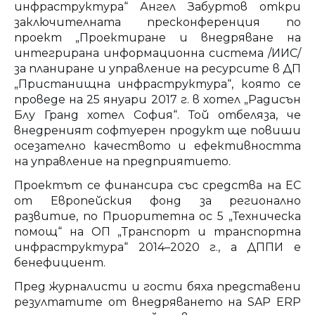
инфраструктура“ Ангел Забуртов откри
заключителната пресконференция по
проект „Проектиране и внедряване на
интегрирана информационна система /ИИС/
за планиране и управление на ресурсите в ДП
„Пристанищна инфраструктура“, която се
проведе на 25 януари 2017 г. в хотел „Радисън
Блу Гранд хотел София“. Той отбеляза, че
внедреният софтуерен продукт ще повиши
осезателно качеството и ефективността
на управление на предприятието.
Проектът се финансира със средства на ЕС
от Европейския фонд за регионално
развитие, по Приоритетна ос 5 „Техническа
помощ“ на ОП „Транспорт и транспортна
инфраструктура“ 2014–2020 г., а ДППИ е
бенефициент.
Пред журналисти и гости бяха представени
резултатите от внедряването на SAP ERP