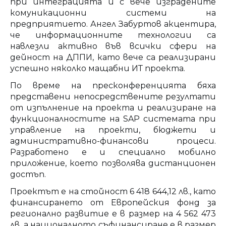
при интеграцията й с вече изградените
комуникационни системи на
предприятието. Ангел Забуртов акцентира,
че информационните технологии са
навлезли активно във всички сфери на
дейност на ДППИ, като вече са реализирани
успешно няколко мащабни ИТ проекта.
По време на пресконференцията бяха
представени непосредствените резултати
от изпълнение на проекта и реализиране на
функционалностите на SAP системата при
управление на проекти, бюджети и
административно-финансови процеси.
Разработено е и специално мобилно
приложение, което позволява дистанционен
достъп.
Проектът е на стойност 6 418 644,12 лв., като
финансирането от Европейския фонд за
регионално развитие е в размер на 4 562 473
лв, а националното съфинансиране е в размер