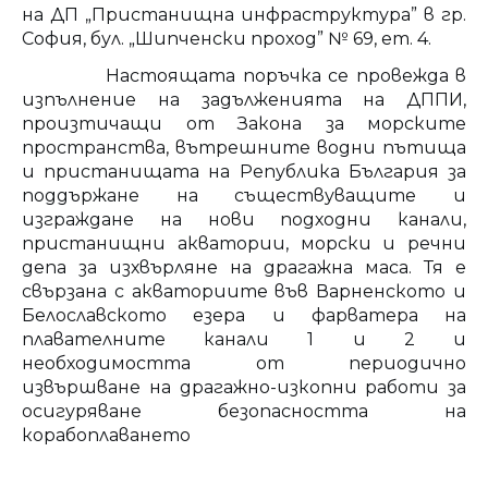
на ДП „Пристанищна инфраструктура” в гр.
София, бул. „Шипченски проход” № 69, ет. 4.
Настоящата поръчка се провежда в
изпълнение на задълженията на ДППИ,
произтичащи от Закона за морските
пространства, вътрешните водни пътища
и пристанищата на Република България за
поддържане на съществуващите и
изграждане на нови подходни канали,
пристанищни акватории, морски и речни
депа за изхвърляне на драгажна маса. Тя е
свързана с акваториите във Варненското и
Белославското езера и фарватера на
плавателните канали 1 и 2 и
необходимостта от периодично
извършване на драгажно-изкопни работи за
осигуряване безопасността на
корабоплаването