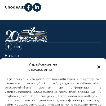
Сподели:
Начало
За нас
Управление на
съгласието
Проекти
Новини
За да осигурим най-добрите преживявания, ние използваме
Нормативна база
технологии като „бисквитки“, за да съхраняваме и/или
осъществяваме достъп до информация за
Електронни услуги
устройството. Съгласието с тези технологии ще ни
позволи да обработваме данни, като например поведение
Профил на купувача
при сърфиране или уникални идентификатори на този
Кариери
сайт. Несъгласието или оттеглянето на съгласие може да