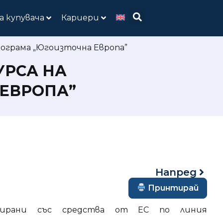
а купувача
Кариери
ограма „Югоизточна Европа”
УРСА НА
ЕВРОПА”
Напред
Принтирай
нсирани със средства от ЕС по линия