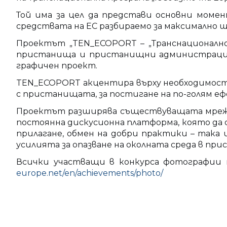
Той има за цел да представи основни мом
средствата на ЕС разбираемо за максимално ш
Проектът „TEN_ECOPORT – „Транснационалн
пристанища и пристанищни администрации от
графичен проект.
TEN_ECOPORT акцентира върху необходимост
с пристанищата, за постигане на по-голям еф
Проектът разширява съществуващата мрежа 
постоянна дискусионна платформа, която да 
прилагане, обмен на добри практики – так
усилията за опазване на околната среда в п
Всички участващи в конкурса фотографии 
europe.net/en/achievements/photo/