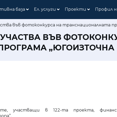
тивна база
Ел. услуги
Проекти
Профил н
тва във фотоконкурса на транснационалната пр
 УЧАСТВА ВЪВ ФОТОКОНК
ПРОГРАМА „ЮГОИЗТОЧНА 
те, участващи в 122-та проекта, фина
опа”.