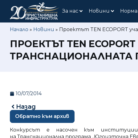
За нас
Новини
Норма
Начало
»
Новини
»
Проектът TEN ECOPORT учас
ПРОЕКТЪТ TEN ECOPORT
ТРАНСНАЦИОНАЛНАТА 
10/07/2014
Назад
Обратно към архив
Конкурсът е насочен към институции
на Транснационална програма „Югоизточна Евр