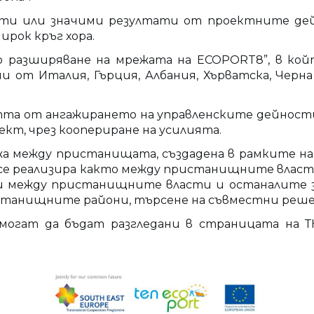
енти или значими резултати от проектните де
ирок кръг хора.
о разширяване на мрежата на ECOPORT8”, в ко
 Италия, Гърция, Албания, Хърватска, Черна г
та от ангажирането на управленските дейности 
ект, чрез коопериране на усилията.
между пристанищата, създадена в рамките на E
се реализира както между пристанищните власти –
а и между пристанищните власти и останалите з
ристанищните райони, търсене на съвместни реше
могат да бъдат разгледани в страницата на Т