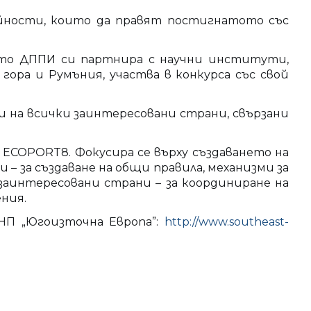
йности, които да правят постигнатото със
йто ДППИ си партнира с научни институти,
ора и Румъния, участва в конкурса със свой
на всички заинтересовани страни, свързани
COPORT8. Фокусира се върху създаването на
 за създаване на общи правила, механизми за
аинтересовани страни – за координиране на
ния.
НП „Югоизточна Европа”:
http://www.southeast-