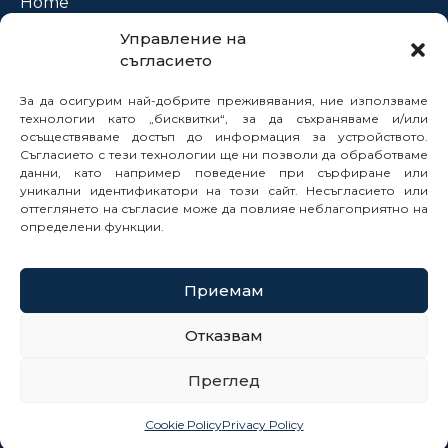
Home
About Us
Управление на
съгласието
Projects
News
За да осигурим най-добрите преживявания, ние използваме
Legal Framework
технологии като „бисквитки“, за да съхраняваме и/или
осъществяваме достъп до информация за устройството.
Electronic Services
Съгласието с тези технологии ще ни позволи да обработваме
данни, като например поведение при сърфиране или
Buyer Profile
уникални идентификатори на този сайт. Несъгласието или
Careers
оттеглянето на съгласие може да повлияе неблагоприятно на
Contacts
определени функции.
Reports
Приемам
© 2025
Отказвам
Cookie Policy
Преглед
Privacy Policy
Site Map
Cookie Policy
Privacy Policy