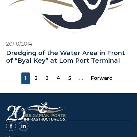
20/10/2014
Dredging of the Water Area in Front
of “Byal Key” at Lom Port Terminal
1
2
3
4
5
…
Forward