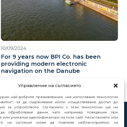
10/09/2024
For 9 years now BPI Co. has been
providing modern electronic
navigation on the Danube
Управление на съгласието
гурим най-добрите преживявания, ние използваме технологии
квитки“, за да съхраняваме и/или осъществяваме достъп до
ия за устройството. Съгласието с тези технологии ще ни
да обработваме данни, като например поведение при
tacts
 или уникални идентификатори на този сайт. Несъгласието или
orts
ето на съгласие може да повлияе неблагоприятно на