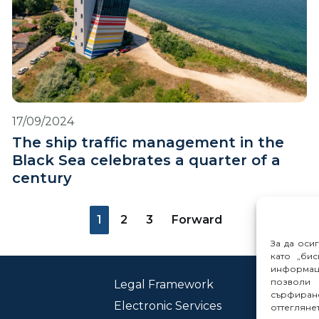
17/09/2024
The ship traffic management in the
Black Sea celebrates a quarter of a
century
1
2
3
Forward
За да оси
като „бис
информац
позволи 
Legal Framework
Con
сърфиране
Electronic Services
Rep
оттеглян