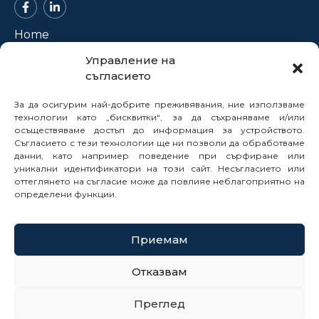
Home
About Us
Управление на
съгласието
Projects
News
За да осигурим най-добрите преживявания, ние използваме
Legal Framework
технологии като „бисквитки“, за да съхраняваме и/или
осъществяваме достъп до информация за устройството.
Electronic Services
Съгласието с тези технологии ще ни позволи да обработваме
данни, като например поведение при сърфиране или
Buyer Profile
уникални идентификатори на този сайт. Несъгласието или
Careers
оттеглянето на съгласие може да повлияе неблагоприятно на
Contacts
определени функции.
Reports
Приемам
© 2025
Отказвам
Cookie Policy
Преглед
Privacy Policy