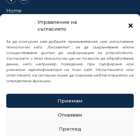
Home
About Us
Управление на
съгласието
Projects
News
За да осигурим най-добрите преживявания, ние използваме
Legal Framework
технологии като „бисквитки“, за да съхраняваме и/или
осъществяваме достъп до информация за устройството.
Electronic Services
Съгласието с тези технологии ще ни позволи да обработваме
данни, като например поведение при сърфиране или
Buyer Profile
уникални идентификатори на този сайт. Несъгласието или
Careers
оттеглянето на съгласие може да повлияе неблагоприятно на
Contacts
определени функции.
Reports
Приемам
© 2025
Отказвам
Cookie Policy
Преглед
Privacy Policy