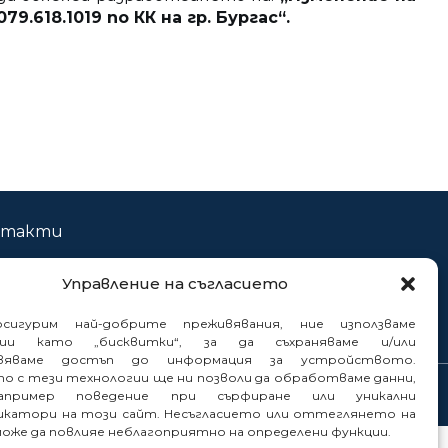
79.618.1019 по КК на гр. Бургас“.
нтакти
нали
Управление на съгласието
сигурим най-добрите преживявания, ние използваме
гии като „бисквитки“, за да съхраняваме и/или
вяваме достъп до информация за устройството.
то с тези технологии ще ни позволи да обработваме данни,
пример поведение при сърфиране или уникални
катори на този сайт. Несъгласието или оттеглянето на
може да повлияе неблагоприятно на определени функции.