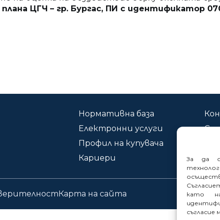
 по плана ЦГЧ – гр. Бургас, ПИ с идентификатор 070
Нормативна база
Ко
Електронни услуги
Сиг
Профил на купувача
Кариери
За да о
техноло
осъщест
Съгласие
оверителност
Карта на сайта
като на
идентифи
съгласие 