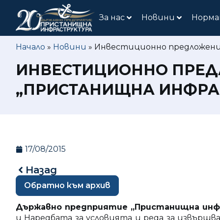
За нас
Новини
Норма
Начало
»
Новини
»
Инвестиционно предложени
ИНВЕСТИЦИОННО ПРЕД
„ПРИСТАНИЩНА ИНФРА
17/08/2015
Назад
Обратно към архив
Държавно предприятие „Пристанищна ин
и Наредбата за условията и реда за извършв