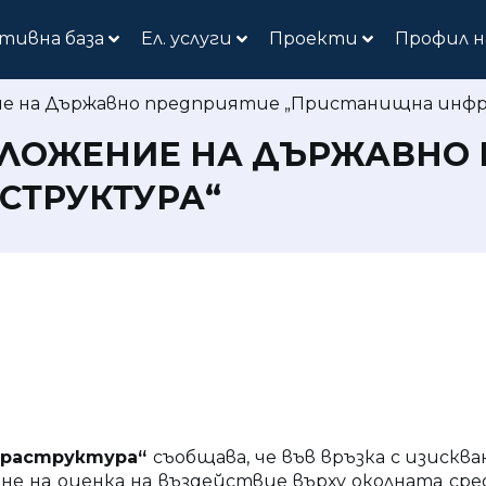
тивна база
Ел. услуги
Проекти
Профил н
е на Държавно предприятие „Пристанищна инф
ЛОЖЕНИЕ НА ДЪРЖАВНО 
СТРУКТУРА“
фраструктура“
съобщава, че във връзка с изисква
ане на оценка на въздействие върху околната сре