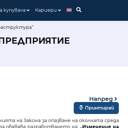
а купувача
Кариери
раструктура“
ПРЕДПРИЯТИЕ
Напред
Принтирай
нията на Закона за опазване на околната среда
да обявява разработването на:
„Изменение на