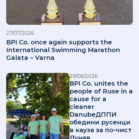
27/07/2026
BPI Co. once again supports the
International Swimming Marathon
Galata – Varna
29/06/2026
BPI Co. unites the
people of Ruse in a
cause for a
cleaner
DanubeДППИ
обедини русенци
в кауза за по-чист
Дунав