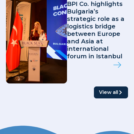
BPI Co. highlights
Bulgaria’s
strategic role as a
logistics bridge
between Europe
and Asia at
international
forum in Istanbul
View all