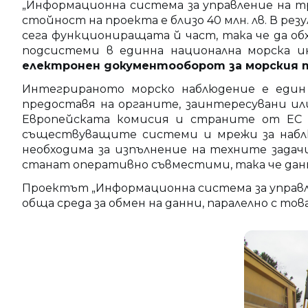
„Информационна система за управление на тр
стойност на проекта е близо 40 млн. лв. В р
сега функциониращата й част, така че да о
подсистеми в единна национална морска и
електронен документооборот за морския
Интегрираното морско наблюдение е един
предоставя на органите, заинтересувани ил
Европейската комисия и страните от ЕС и
съществуващите системи и мрежи за наблю
необходима за изпълнение на техните зада
станат оперативно съвместими, така че данн
Проектът „Информационна система за управлен
обща среда за обмен на данни, паралелно с то