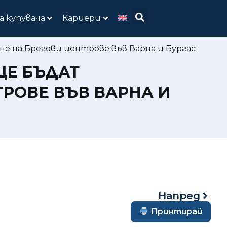
а купувача
Кариери
не на Брегови центрове във Варна и Бургас
ЩЕ БЪДАТ
РОВЕ ВЪВ ВАРНА И
Напред
Принтирай