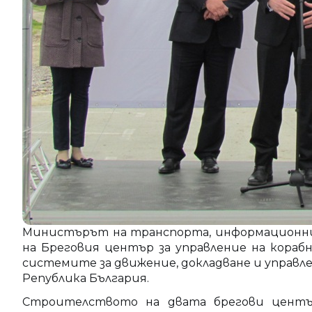
Министърът на транспорта, информационни
на Бреговия център за управление на кора
системите за движение, докладване и управл
Република България.
Строителството на двата брегови център