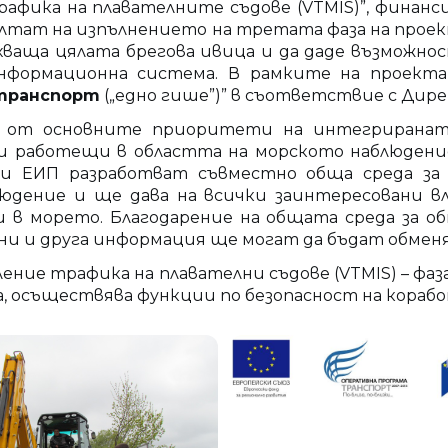
афика на плавателните съдове (VTMIS)”, финансир
езултат на изпълнението на третата фаза на про
бхваща цялата брегова ивица и да даде възможно
нформационна система. В рамките на проекта
 транспорт
(„едно гише”)” в съответствие с Дире
 от основните приоритети на интегрираната 
и работещи в областта на морското наблюдение
 ЕИП разработват съвместно обща среда за о
дение и ще дава на всички заинтересовани в
чи в морето. Благодарение на общата среда за 
и и друга информация ще могат да бъдат обменя
ие трафика на плавателни съдове (VTMIS) – фаза
ва, осъществява функции по безопасност на кораб