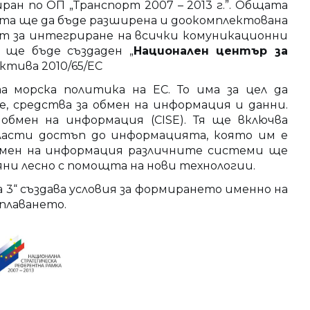
ан по ОП „Транспорт 2007 – 2013 г.”. Общата
екта ще да бъде разширена и доокомплектована
ст за интегриране на всички комуникационни
 ще бъде създаден „
Национален център за
ктива 2010/65/ЕС
морска политика на ЕС. То има за цел да
, средства за обмен на информация и данни.
бмен на информация (CISE). Тя ще включва
ласти достъп до информацията, която им е
обмен на информация различните системи ще
ни лесно с помощта на нови технологии.
 3“ създава условия за формирането именно на
оплаването.