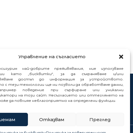
Управление на съгласието
сигурим най-добрите преживявания, ние използваме
гии като „бисквитки“, за да съхраняваме и/или
вяваме достъп до информация за устройството.
то с тези технологии ще ни позволи да обработваме данни,
нтакти
пример поведение при сърфиране или уникални
нали
катори на този сайт. Несъгласието или оттеглянето на
може да повлияе неблагоприятно на определени функции.
иемам
Отказвам
Преглед
Политика за бисквитки
Политика за поверителност