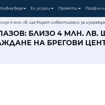
тивна база
Ел. услуги
Проекти
Профил н
изо 4 млн. лв. ще бъдат инвестирани за изгражда
ЗОВ: БЛИЗО 4 МЛН. ЛВ. 
АЖДАНЕ НА БРЕГОВИ ЦЕНТ