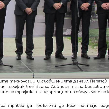
те технологии и съобщенията Данаил Папазов
бния трафик във Варна. Дейността на бреговите
ение на трафика и информационно обслужване на
а трябва да приключи до края на тази год