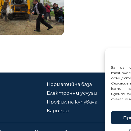
За да о
техноло
осъщест
Съгласие
Нормативна база
Ко
като на
Електронни услуги
Сиг
идентифи
съгласие 
Профил на купувача
Кариери
Пр