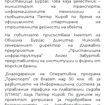
пристанище Бургас. Това каза заместник –
министърът на транспорта,
информационните технологии и
съобщенията Петър Киров по време на
официалното стартиране на
строителните дейности на обекта.
На събитието присъстваха кметът на
Община Бургас Димитър Николов,
генералният директор на Държавно
предприятие „Пристанищна
инфраструктура” Ангел Забуртов,
представители на институции и фирми от
морския бранш.
„Благодарение на Оперативна програма
„Транспорт“ се влагат над 30 млн. лв. за
развитието на Информационна система за
управление трафика на плавателни съдове
(VTMIS)”, каза Петър Киров. По думите му
проектът допринася за подобряване на
безопасността на корабоплаването и