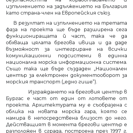
изпълнението на задължението на България
като страна-член на Европейския съюз.
В резултат на изпълнението на третата
фаза на проекта ще бъде разширена сега
функциониращата й част, така че да
обхваща цялата брегова ивица и да даде
възможност за интегриране на всички
комуникационни подсистеми в единна
национална морска информационна система.
Също така ще бъде създаден „Национален
център за електронен документооборот за
морския транспорт („едно гише”).
Изграждането на бреговия център в
Бургас е част от един от лотовете от
проекта. Архитектурата му е съобразена с
облика на новата морска гара, която се
намира в непосредствена близост до него.
Действащият в момента брегови център е
разположен в сграда, построена през 1997 г.