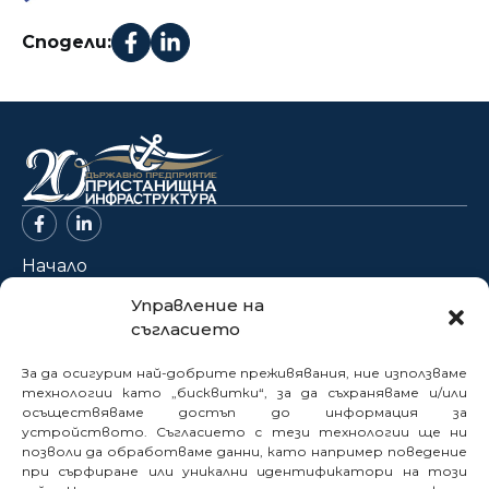
Сподели:
Начало
За нас
Управление на
съгласието
Проекти
Новини
За да осигурим най-добрите преживявания, ние използваме
Нормативна база
технологии като „бисквитки“, за да съхраняваме и/или
осъществяваме достъп до информация за
Електронни услуги
устройството. Съгласието с тези технологии ще ни
позволи да обработваме данни, като например поведение
Профил на купувача
при сърфиране или уникални идентификатори на този
Кариери