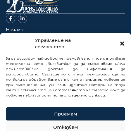
Начало
За нас
Управление на
съгласието
Проекти
Новини
За да осигурим най-добрите преживявания, ние използваме
Нормативна база
технологии като „бисквитки“, за да съхраняваме и/или
осъществяваме достъп до информация за
Електронни услуги
устройството. Съгласието с тези технологии ще ни
позволи да обработваме данни, като например поведение
Профил на купувача
при сърфиране или уникални идентификатори на този
Кариери
сайт. Несъгласието или оттеглянето на съгласие може да
Контакти
повлияе неблагоприятно на определени функции.
Сигнали
Приемам
© 2025
Отказвам