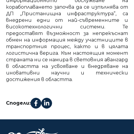
информационното обслужване на
корабоплаването започва да се изпълнява от
ДП „Пристанищна инфраструктура”, са
внедрени едни от най-съвременните и
високотехнологични системи. Те
предоставят възможност за непрекъснат
обмен на информация между участниците в
транспортния процес, както и в цялата
логистична верига. Към настоящия момент
страната ни се намира в световния авангард
в областта на усвояване и внедряване на
иновативни научни и технически
достижения в областта.
Сподели: