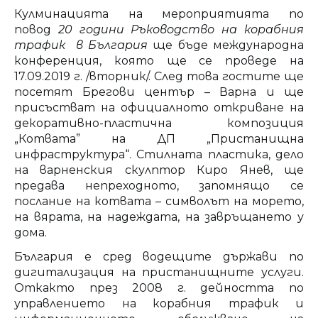
Кулминацията на мероприятията по
повод
20 години Ръководство на корабния
трафик в България
ще бъде международна
конференция, която ще се проведе на
17.09.2019 г. /вторник/. След това гостите ще
посетят Брегови център – Варна и ще
присъстват на официалното откриване на
декоративно-пластична композиция
„Котвата” на ДП „Пристанищна
инфраструктура“. Стилната пластика, дело
на варненския скулптор Киро Янев, ще
предава непреходното, запомнящо се
послание на котвата – символът на морето,
на вярата, на надеждата, на завръщането у
дома.
България е сред водещите държави по
дигитализация на пристанищните услуги.
Откакто през 2008 г. дейността по
управлението на корабния трафик и