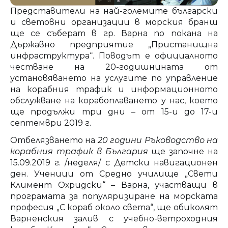
Представители на най-големите български
и световни организации в морския бранш
ще се съберат в гр. Варна по покана на
Държавно предприятие „Пристанищна
инфраструктура“. Поводът е официалното
честване на 20-годишнината от
установяването на услугите по управление
на корабния трафик и информационното
обслужване на корабоплаването у нас, което
ще продължи три дни – от 15-и до 17-и
септември 2019 г.
Отбелязването на
20 години Ръководство на
корабния трафик в България
ще започне на
15.09.2019 г. /неделя/ с Детски навигационен
ден. Ученици от Средно училище „Свети
Климент Охридски“ – Варна, участващи в
програмата за популяризиране на морската
професия „С кораб около света“, ще обиколят
Варненския залив с учебно-ветроходния