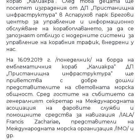
кораб „Калиакра“. След това децата ще
посетят изградения от ДП „Пристанищна
инфраструктура“ в Аспарухов парк Брегови
център за управление и информационно
обслужване на корабоплаването, за да се
запознаят отблизо с модерните системи за
управление на корабния трафик, внедрени у
нас.
На 16.09.2019 г. /понеделник/ на борда на
емблематичния кораб „Калиакра“ ДП
„Пристанищна инфраструктура“ ще
приветства с добре дошли
представителите на световната морска
общност. Сред гостите на събитието са
генералният секретар на Международната
асоциация на фаровите служби и
помощните средства за навигация /IALA/
Francis Zachariae
,
представители на
Международната морска организация /IMO/ и
др.