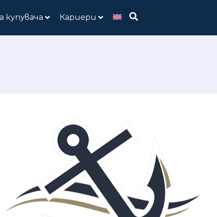
а купувача
Кариери