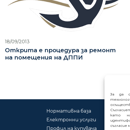
18/09/2013
Открита е процедура за ремонт
на помещения на ДППИ
За да о
техноло
осъщест
Съгласие
Нормативна база
Ко
като на
Електронни услуги
Сиг
идентифи
съгласие 
Профил на купувача