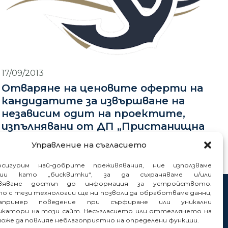
17/09/2013
Отваряне на ценовите оферти на
кандидатите за извършване на
независим одит на проектите,
изпълнявани от ДП „Пристанищна
инфраструктура”
Управление на съгласието
сигурим най-добрите преживявания, ние използваме
гии като „бисквитки“, за да съхраняваме и/или
вяваме достъп до информация за устройството.
то с тези технологии ще ни позволи да обработваме данни,
нтакти
пример поведение при сърфиране или уникални
нали
катори на този сайт. Несъгласието или оттеглянето на
може да повлияе неблагоприятно на определени функции.