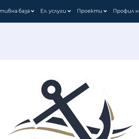
тивна база
Ел. услуги
Проекти
Профил н