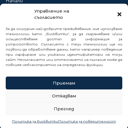
Начало
За нас
Управление на
съгласието
Проекти
Новини
За да осигурим най-добрите преживявания, ние използваме
Нормативна база
технологии като „бисквитки“, за да съхраняваме и/или
осъществяваме достъп до информация за
Електронни услуги
устройството. Съгласието с тези технологии ще ни
позволи да обработваме данни, като например поведение
Профил на купувача
при сърфиране или уникални идентификатори на този
Кариери
сайт. Несъгласието или оттеглянето на съгласие може да
Контакти
повлияе неблагоприятно на определени функции.
Сигнали
Приемам
© 2025
Отказвам
Политика за бисквитки
Преглед
Политика за поверителност
Карта на сайта
Политика за бисквитки
Политика за поверителност