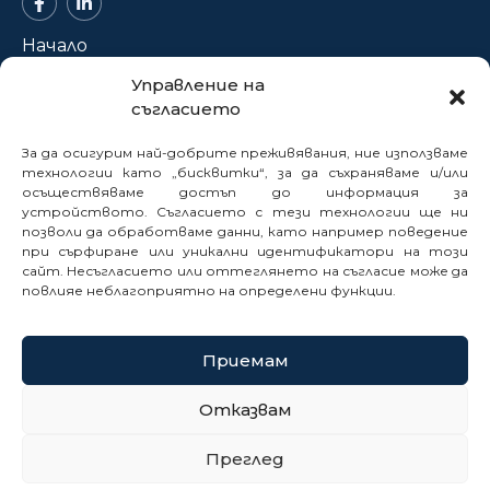
Начало
За нас
Управление на
съгласието
Проекти
Новини
За да осигурим най-добрите преживявания, ние използваме
Нормативна база
технологии като „бисквитки“, за да съхраняваме и/или
осъществяваме достъп до информация за
Електронни услуги
устройството. Съгласието с тези технологии ще ни
позволи да обработваме данни, като например поведение
Профил на купувача
при сърфиране или уникални идентификатори на този
Кариери
сайт. Несъгласието или оттеглянето на съгласие може да
Контакти
повлияе неблагоприятно на определени функции.
Сигнали
Приемам
© 2025
Отказвам
Политика за бисквитки
Преглед
Политика за поверителност