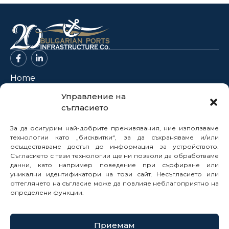
Home
About Us
Управление на
съгласието
Projects
News
За да осигурим най-добрите преживявания, ние използваме
Legal Framework
технологии като „бисквитки“, за да съхраняваме и/или
осъществяваме достъп до информация за устройството.
Electronic Services
Съгласието с тези технологии ще ни позволи да обработваме
данни, като например поведение при сърфиране или
Buyer Profile
уникални идентификатори на този сайт. Несъгласието или
Careers
оттеглянето на съгласие може да повлияе неблагоприятно на
Contacts
определени функции.
Reports
Приемам